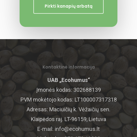
Pirkti kanapių arbatą
KANAPĖS
KONTAKTAI
ALIEJUS
SĖKLOS
ES PROJEKTA
ARBATA
RINKODAROS INOVACI
PROTEINAS
Kontaktinė informacija
PREKYBOS E-KOMERC
BRANDUOLIAI
UAB „Ecohumus“
Įmonės kodas: 302688139
PVM mokėtojo kodas: LT100007317318
Adresas: Maciuičių k. Vėžaičių sen.
Klaipėdos raj. LT-96159, Lietuva
E-mail:
info@ecohumus.lt