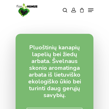
Spauskite enter, kad vykdytumėte
paiešką aba ESC, kad išeitumėte.
Pluoštinių kanapių
lapelių bei žiedų
arbata. Švelnaus
skonio aromatinga
arbata iš lietuviško
TRĄŠOS
ekologiško ūkio bei
turinti daug gerųjų
PARDUOTUVĖ
savybių.
SKAITYKITE