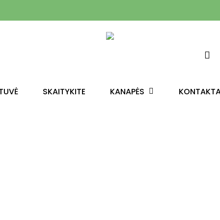
KANAPĖS
TUVĖ
SKAITYKITE
KONTAKTA
ą aba ESC, kad išeitumėte.