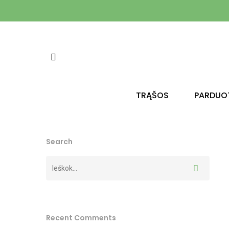
TRĄŠOS
PARDUO
Search
Spauskite enter, kad vykdytumėte paiešk
Recent Comments