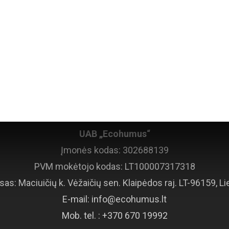
Kontaktinė informacija
UAB „Ecohumus“
Įmonės kodas: 302688139
PVM mokėtojo kodas: LT100007317318
sas: Maciuičių k. Vėžaičių sen. Klaipėdos raj. LT-96159, Li
E-mail:
info@ecohumus.lt
Mob. tel. : +370 670 19992