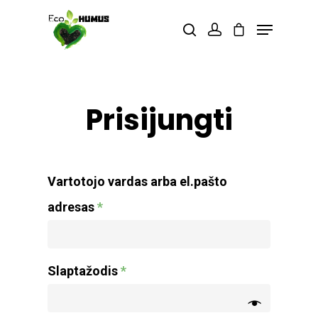
Spauskite enter, kad vykdytumėte
paiešką aba ESC, kad išeitumėte.
Prisijungti
Vartotojo vardas arba el.pašto
adresas
*
Slaptažodis
*
TRĄŠOS
PARDUOTUVĖ