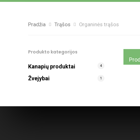
Pradžia
Trąšos
Organinės trąšos
Produkto kategorijos
Prod
Kanapių produktai
4
Žvejybai
1