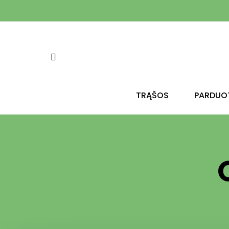
TRĄŠOS
PARDUO
Spauskite enter, kad vykdytumėte paiešk