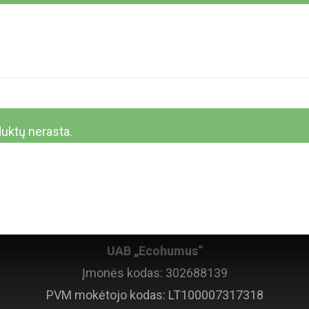
uktų nerasta.
Kontaktinė informacija
UAB „Ecohumus“
Įmonės kodas: 302688139
PVM mokėtojo kodas: LT100007317318