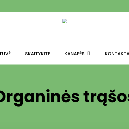
KANAPĖS
TUVĖ
SKAITYKITE
KONTAKTA
ą aba ESC, kad išeitumėte.
Organinės trąšo