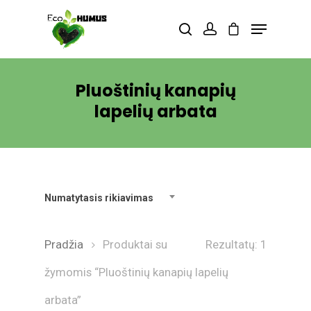
Spauskite enter, kad vykdytumėte
Pluoštinių kanapių
paiešką aba ESC, kad išeitumėte.
lapelių arbata
Numatytasis rikiavimas
Pradžia
Produktai su
Rezultatų: 1
žymomis “Pluoštinių kanapių lapelių
arbata”