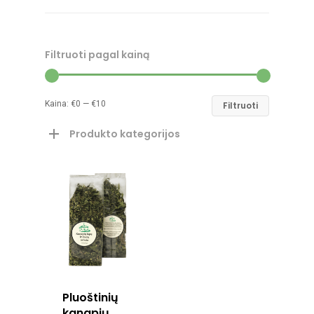
Filtruoti pagal kainą
TRĄŠOS
Kaina:
€0
—
€10
Filtruoti
PARDUOTUVĖ
Produkto kategorijos
SKAITYKITE
KANAPĖS
KONTAKTAI
ALIEJUS
SĖKLOS
ES PROJEKTA
ARBATA
RINKODAROS INOVACI
Pluoštinių
kanapių