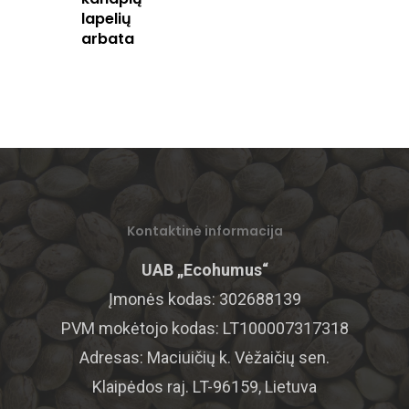
PROTEINAS
PREKYBOS E-KOMERC
lapelių
arbata
BRANDUOLIAI
Kontaktinė informacija
UAB „Ecohumus“
Įmonės kodas: 302688139
PVM mokėtojo kodas: LT100007317318
Adresas: Maciuičių k. Vėžaičių sen.
Klaipėdos raj. LT-96159, Lietuva