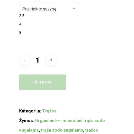
Pasirinkite savybę
2.5
4
8
Į krepšelį
Kategorija:
Trąšos
Žymos:
Organininė – mineralinė trąša sodo
augalams
,
trąša sodo augalams
,
trašos