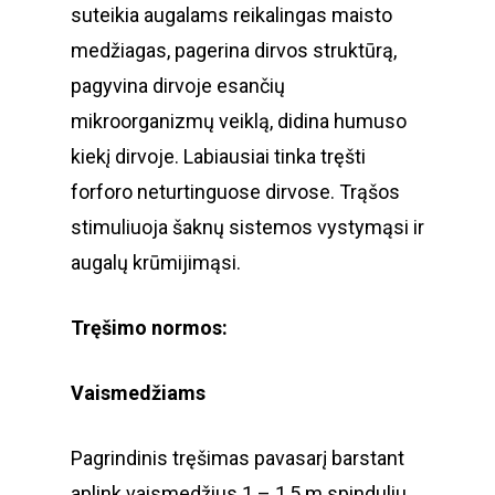
suteikia augalams reikalingas maisto
medžiagas, pagerina dirvos struktūrą,
pagyvina dirvoje esančių
mikroorganizmų veiklą, didina humuso
kiekį dirvoje. Labiausiai tinka tręšti
forforo neturtinguose dirvose. Trąšos
stimuliuoja šaknų sistemos vystymąsi ir
augalų krūmijimąsi.
Tręšimo normos:
Vaismedžiams
Pagrindinis tręšimas pavasarį barstant
aplink vaismedžius 1 – 1,5 m spinduliu