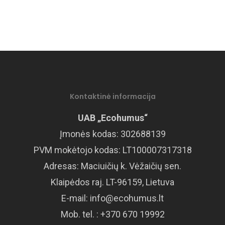
Kontaktinė informacija
UAB „Ecohumus“
Įmonės kodas: 302688139
PVM mokėtojo kodas: LT100007317318
Adresas: Maciuičių k. Vėžaičių sen.
Klaipėdos raj. LT-96159, Lietuva
E-mail:
info@ecohumus.lt
Mob. tel. : +370 670 19992