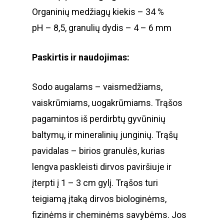
KANAPĖS
Organinių medžiagų kiekis – 34 %
pH – 8,5, granulių dydis – 4 – 6 mm
KONTAKTAI
ALIEJUS
SĖKLOS
ES PROJEKTA
Paskirtis ir naudojimas:
ARBATA
RINKODAROS INOVACI
Sodo augalams – vaismedžiams,
PROTEINAS
vaiskrūmiams, uogakrūmiams. Trąšos
PREKYBOS E-KOMERC
pagamintos iš perdirbtų gyvūninių
BRANDUOLIAI
baltymų, ir mineralinių junginių. Trąšų
pavidalas – birios granulės, kurias
lengva paskleisti dirvos paviršiuje ir
įterpti į 1 – 3 cm gylį. Trąšos turi
teigiamą įtaką dirvos biologinėms,
fizinėms ir cheminėms savybėms. Jos