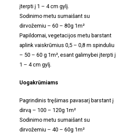
įterpti į 1 – 4 cm gylį.
Sodinimo metu sumaišant su
dirvožemiu – 60 – 80g 1m²
Papildomai, vegetacijos metu barstant
aplink vaiskrūmius 0,5 – 0,8 m spinduliu
– 50 – 60 g 1m², esant galimybei įterpti į
1 – 4 cm gylį.
Uogakrūmiams
Pagrindinis tręšimas pavasarį barstant į
dirvą – 100 – 120g 1m²
Sodinimo metu sumaišant su
dirvožemiu – 40 – 60g 1m²