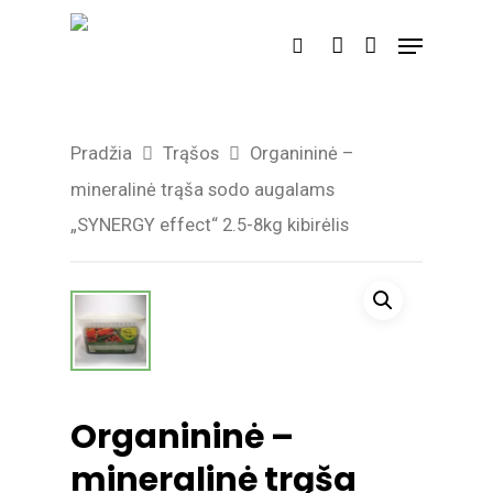
Spauskite enter, kad vykdytumėte
paiešką aba ESC, kad išeitumėte.
Pradžia
Trąšos
Organininė –
mineralinė trąša sodo augalams
„SYNERGY effect“ 2.5-8kg kibirėlis
Organininė –
mineralinė trąša