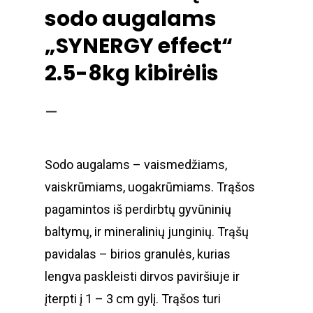
sodo augalams
„SYNERGY effect“
2.5-8kg kibirėlis
–
Sodo augalams – vaismedžiams,
vaiskrūmiams, uogakrūmiams. Trąšos
pagamintos iš perdirbtų gyvūninių
baltymų, ir mineralinių junginių. Trąšų
pavidalas – birios granulės, kurias
lengva paskleisti dirvos paviršiuje ir
įterpti į 1 – 3 cm gylį. Trąšos turi