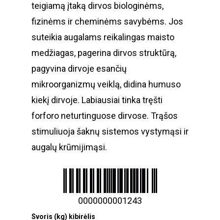
teigiamą įtaką dirvos biologinėms,
fizinėms ir cheminėms savybėms. Jos
suteikia augalams reikalingas maisto
medžiagas, pagerina dirvos struktūrą,
pagyvina dirvoje esančių
mikroorganizmų veiklą, didina humuso
kiekį dirvoje. Labiausiai tinka tręšti
forforo neturtinguose dirvose. Trąšos
stimuliuoja šaknų sistemos vystymąsi ir
augalų krūmijimąsi.
0000000001243
Svoris (kg) kibirėlis