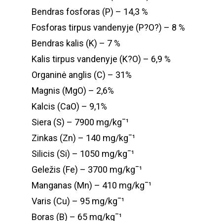
Bendras fosforas (P) – 14,3 %
Fosforas tirpus vandenyje (P?O?) – 8 %
Bendras kalis (K) – 7 %
Kalis tirpus vandenyje (K?O) – 6,9 %
Organinė anglis (C) – 31%
Magnis (MgO) – 2,6%
Kalcis (CaO) – 9,1%
Siera (S) – 7900 mg/kg¯¹
Zinkas (Zn) – 140 mg/kg¯¹
TRĄŠOS
Silicis (Si) – 1050 mg/kg¯¹
Geležis (Fe) – 3700 mg/kg¯¹
PARDUOTUVĖ
Manganas (Mn) – 410 mg/kg¯¹
SKAITYKITE
Varis (Cu) – 95 mg/kg¯¹
Boras (B) – 65 mg/kg¯¹